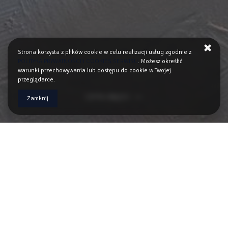
Strona korzysta z plików cookie w celu realizacji usług zgodnie z
POLITYKA PRYWATNOŚCI I COOKIES SERWISU
. Możesz określić
warunki przechowywania lub dostępu do cookie w Twojej
przeglądarce.
CZYTAJ WIĘCEJ
Zamknij
Witamy w domu gościnnym 7th Room. Doskonała
lokalizacja naszego domu pozwoli Państwu na szybką i
wygodną komunikację. Dom jest położony zaledwie 900m
od dworca PKP i 500m od Muzeum Auschwitz. 7th Room
to jasne przestronne pokoje, nowoczesne łazienki i w pełni
wyposażona kuchnia. Jesteśmy do Państwa dyspozycji i
służymy pomocą o każdej porze aby Państwa pobyt w
naszym domu był niezapomniany i pełen radosnych